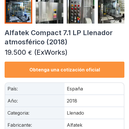
Alfatek Compact 7.1 LP Llenador
atmosférico (2018)
19.500
(ExWorks)
€
Obtenga una cotización oficial
País
:
España
Año
:
2018
Categoria
:
Llenado
Fabricante
:
Alfatek