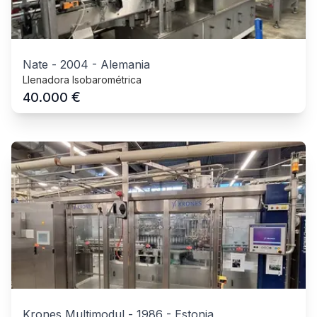
Nate
-
2004
-
Alemania
Llenadora Isobarométrica
€
40.000
Krones Multimodul
-
1986
-
Estonia