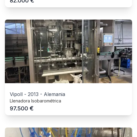
€
82.000
Vipoll
-
2013
-
Alemania
Llenadora Isobarométrica
€
97.500