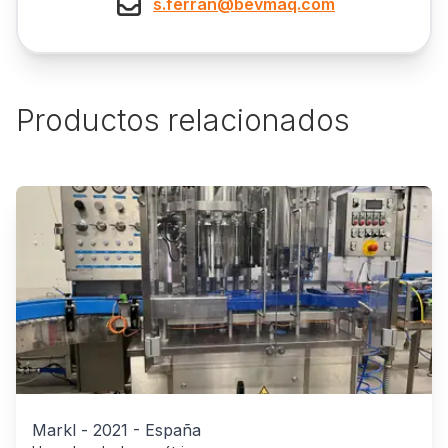
s.ferran@bevmaq.com
Productos relacionados
Markl
-
2021
-
España