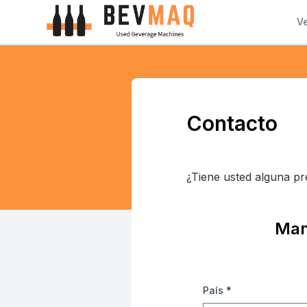
V
Contacto
¿Tiene usted alguna p
Man
País
*