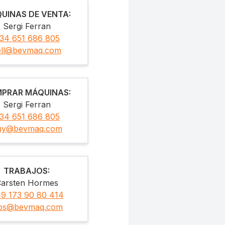
UINAS DE VENTA
:
Sergi Ferran
34 651 686 805
ell@bevmaq.com
PRAR MÁQUINAS
:
Sergi Ferran
34 651 686 805
uy@bevmaq.com
TRABAJOS
:
arsten Hormes
9 173 90 80 414
obs@bevmaq.com