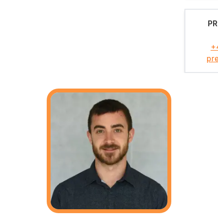
PR
+
pr