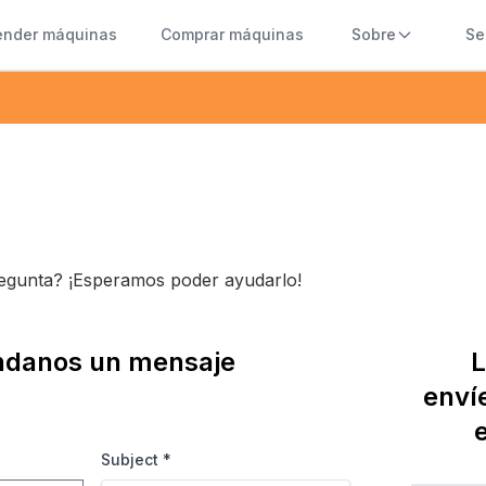
ender máquinas
Comprar máquinas
Sobre
Se
regunta? ¡Esperamos poder ayudarlo!
danos un mensaje
L
enví
Subject
*