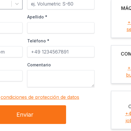
MÁQ
Apellido
*
+
s
Teléfono
*
COM
Comentario
+
b
s
condiciones de protección de datos
C
+4
Enviar
j