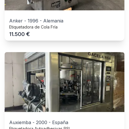
Anker
-
1996
-
Alemania
Etiquetadora de Cola Fría
€
11.500
Auxiemba
-
2000
-
España
Etiquetadora Autoadhesivas PSL