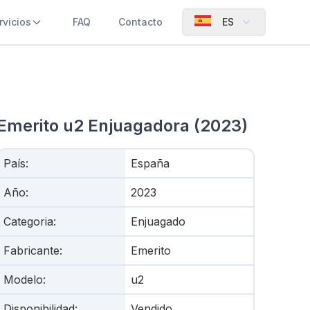
rvicios
FAQ
Contacto
ES
Emerito u2 Enjuagadora (2023)
País
:
España
Año
:
2023
Categoria
:
Enjuagado
Fabricante
:
Emerito
Modelo
:
u2
Disponibilidad
:
Vendido