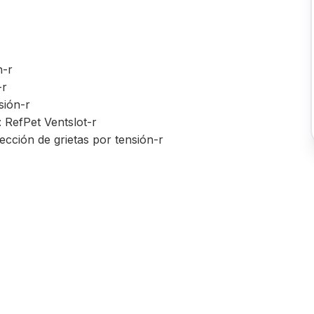
n-r
-r
sión-r
: RefPet Ventslot-r
ección de grietas por tensión-r