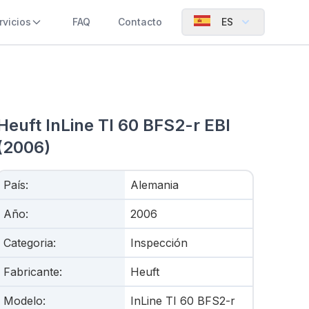
rvicios
FAQ
Contacto
ES
Heuft InLine TI 60 BFS2-r EBI
(2006)
País
:
Alemania
Año
:
2006
Categoria
:
Inspección
Fabricante
:
Heuft
Modelo
:
InLine TI 60 BFS2-r