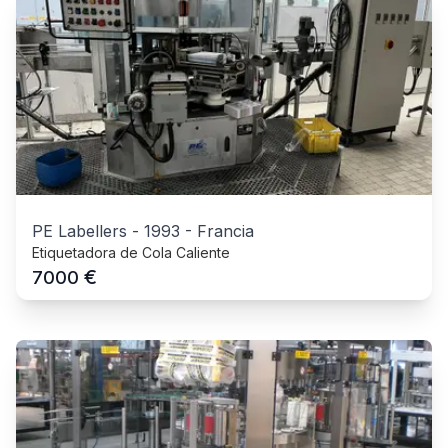
PE Labellers
-
1993
-
Francia
Etiquetadora de Cola Caliente
€
7000