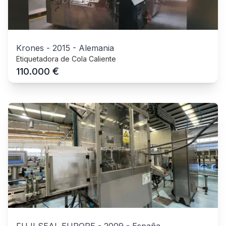
Krones
-
2015
-
Alemania
Etiquetadora de Cola Caliente
€
110.000
FUJI SEAL EUROPE
-
2009
-
España