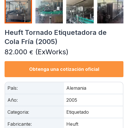
Heuft Tornado Etiquetadora de
Cola Fría (2005)
82.000
(ExWorks)
€
Obtenga una cotización oficial
País
:
Alemania
Año
:
2005
Categoria
:
Etiquetado
Fabricante
:
Heuft