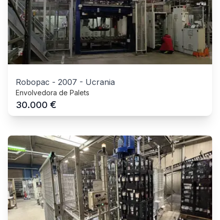
Robopac
-
2007
-
Ucrania
Envolvedora de Palets
€
30.000