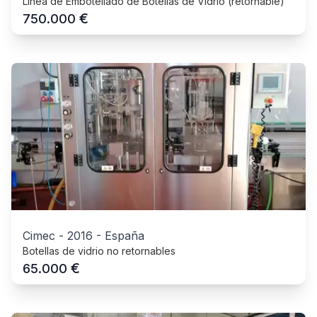
Línea de Embotellado de Botellas de Vidrio (retornable)
€
750.000
Cimec
-
2016
-
España
Botellas de vidrio no retornables
€
65.000