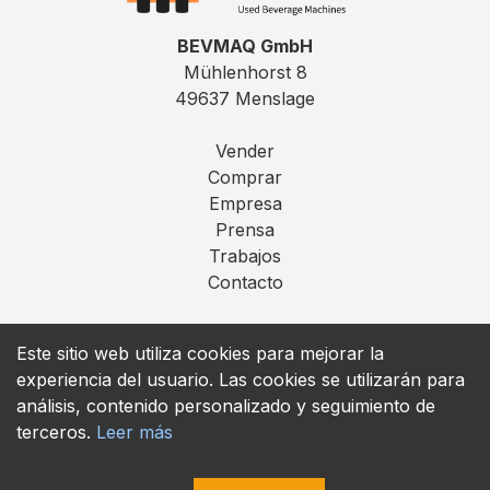
BEVMAQ GmbH
Mühlenhorst 8
49637 Menslage
Vender
Comprar
Empresa
Prensa
Trabajos
Contacto
Aviso Legal
Este sitio web utiliza cookies para mejorar la
Privacidad
experiencia del usuario. Las cookies se utilizarán para
T&C
análisis, contenido personalizado y seguimiento de
terceros.
Leer más
contact@bevmaq.com
+49 173 90 80 414