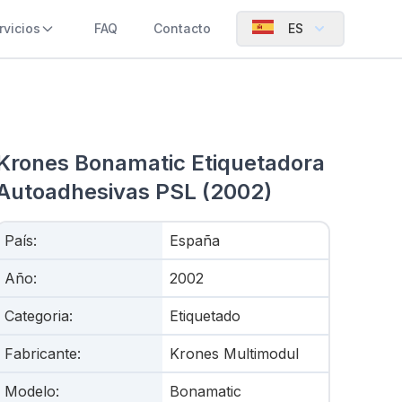
rvicios
FAQ
Contacto
ES
Krones Bonamatic Etiquetadora
Autoadhesivas PSL (2002)
País
:
España
Año
:
2002
Categoria
:
Etiquetado
Fabricante
:
Krones Multimodul
Modelo
:
Bonamatic