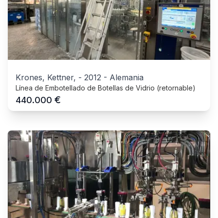
Krones, Kettner,
-
2012
-
Alemania
Línea de Embotellado de Botellas de Vidrio (retornable)
€
440.000