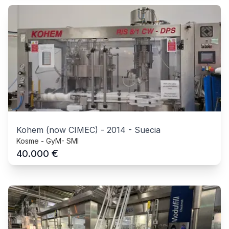
Kohem (now CIMEC)
-
2014
-
Suecia
Kosme - GyM- SMI
€
40.000