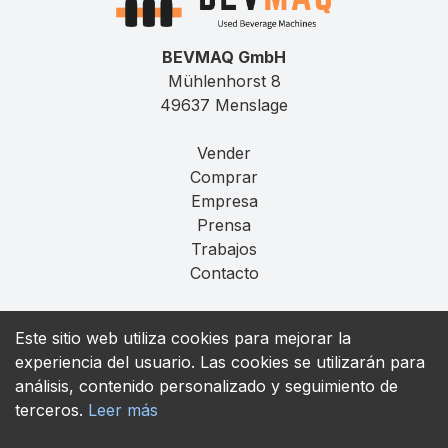
BEVMAQ GmbH
Mühlenhorst 8
49637 Menslage
Vender
Comprar
Empresa
Prensa
Trabajos
Contacto
Aviso Legal
Este sitio web utiliza cookies para mejorar la
Privacidad
experiencia del usuario. Las cookies se utilizarán para
T&C
análisis, contenido personalizado y seguimiento de
terceros.
Leer más
contact@bevmaq.com
+49 173 90 80 414