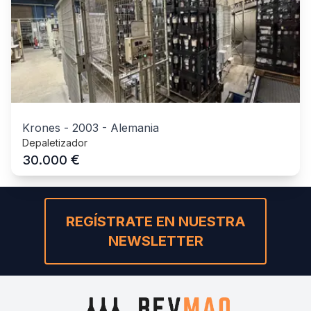
Krones
-
2003
-
Alemania
Depaletizador
€
30.000
REGÍSTRATE EN NUESTRA
NEWSLETTER