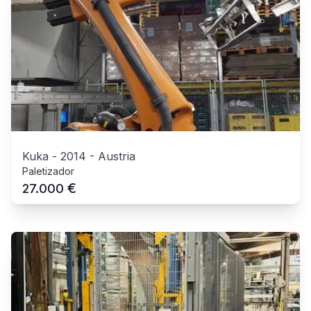
Kuka
-
2014
-
Austria
Paletizador
€
27.000