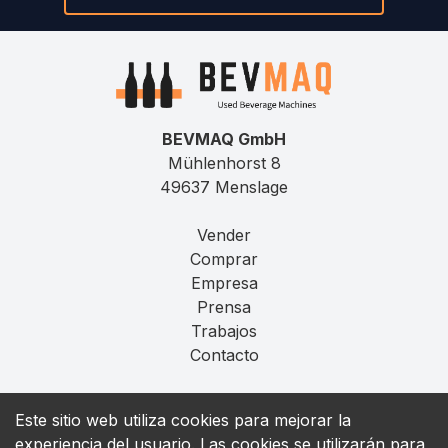
BEVMAQ GmbH
Mühlenhorst 8
49637 Menslage
Vender
Comprar
Empresa
Prensa
Trabajos
Contacto
Aviso Legal
Este sitio web utiliza cookies para mejorar la
Privacidad
experiencia del usuario. Las cookies se utilizarán para