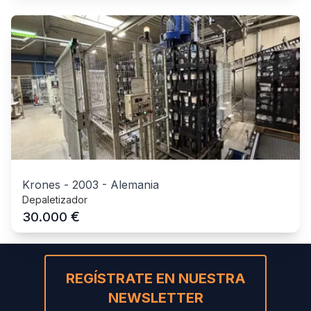
Krones
-
2003
-
Alemania
Depaletizador
€
30.000
REGÍSTRATE EN NUESTRA
NEWSLETTER