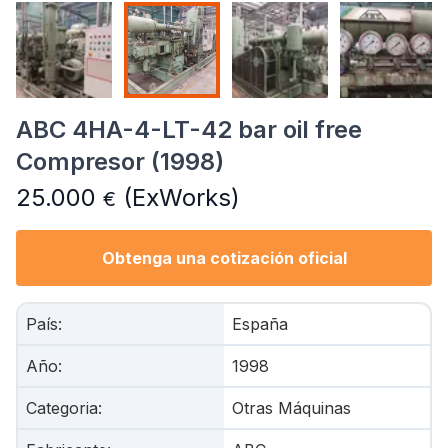
ABC 4HA-4-LT-42 bar oil free
Compresor (1998)
25.000
(ExWorks)
€
Obtenga una cotización oficial
País
:
España
Año
:
1998
Categoria
:
Otras Máquinas