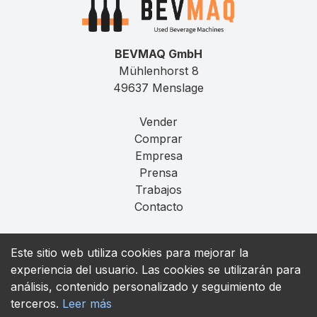
BEVMAQ GmbH
Mühlenhorst 8
49637 Menslage
Vender
Comprar
Empresa
Prensa
Trabajos
Contacto
Aviso Legal
Este sitio web utiliza cookies para mejorar la
Privacidad
experiencia del usuario. Las cookies se utilizarán para
T&C
análisis, contenido personalizado y seguimiento de
terceros.
Leer más
contact@bevmaq.com