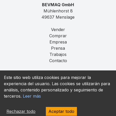
BEVMAQ GmbH
Mühlenhorst 8
49637 Menslage
Vender
Comprar
Empresa
Prensa
Trabajos
Contacto
Aviso Legal
Este sitio web utiliza cookies para mejorar la
Privacidad
experiencia del usuario. Las cookies se utilizarán para
T&C
análisis, contenido personalizado y seguimiento de
terceros.
Leer más
contact@bevmaq.com
+49 173 90 80 414
Rechazar todo
Aceptar todo