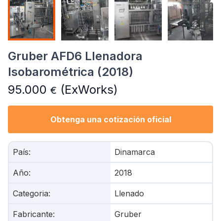
Gruber AFD6 Llenadora
Isobarométrica (2018)
95.000
(ExWorks)
€
Obtenga una cotización oficial
País
:
Dinamarca
Año
:
2018
Categoria
:
Llenado
Fabricante
:
Gruber