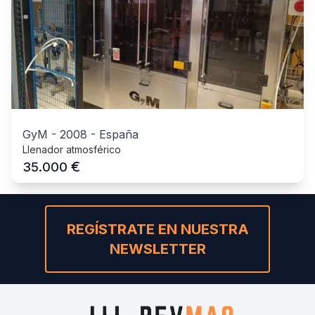
GyM
-
2008
-
España
Llenador atmosférico
€
35.000
REGÍSTRATE EN NUESTRA
NEWSLETTER