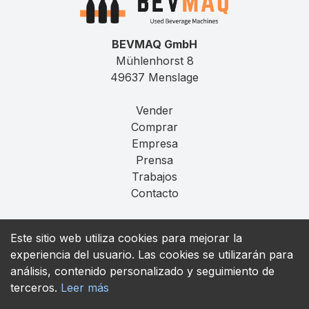
BEVMAQ GmbH
Mühlenhorst 8
49637 Menslage
Vender
Comprar
Empresa
Prensa
Trabajos
Contacto
Aviso Legal
Este sitio web utiliza cookies para mejorar la
Privacidad
experiencia del usuario. Las cookies se utilizarán para
T&C
análisis, contenido personalizado y seguimiento de
terceros.
Leer más
contact@bevmaq.com