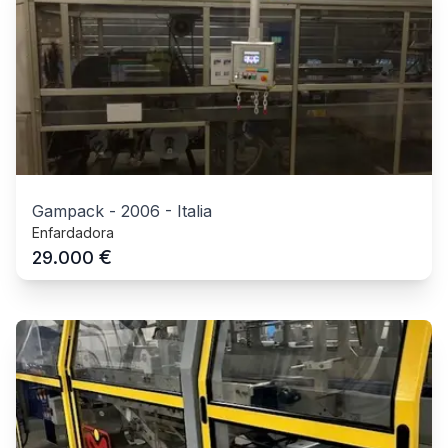
Gampack
-
2006
-
Italia
Enfardadora
€
29.000