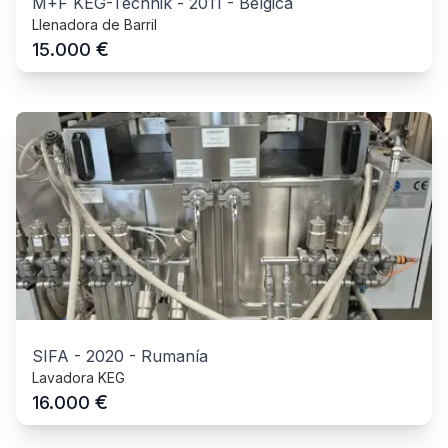
M+F KEG-Technik
-
2011
-
Bélgica
Llenadora de Barril
€
15.000
SIFA
-
2020
-
Rumanía
Lavadora KEG
€
16.000