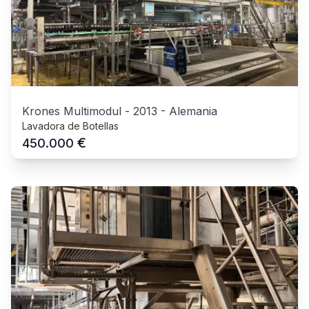
Krones Multimodul
-
2013
-
Alemania
Lavadora de Botellas
€
450.000