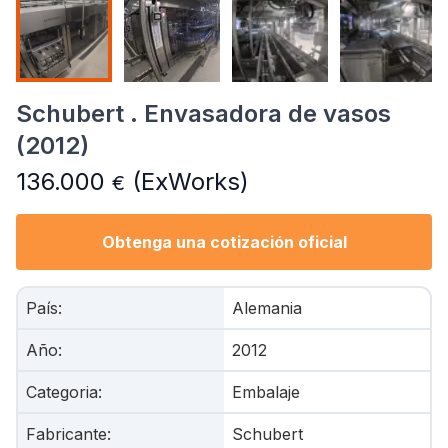
Schubert . Envasadora de vasos
(2012)
136.000
(ExWorks)
€
Obtenga una cotización oficial
País
:
Alemania
Año
:
2012
Categoria
:
Embalaje
Fabricante
:
Schubert