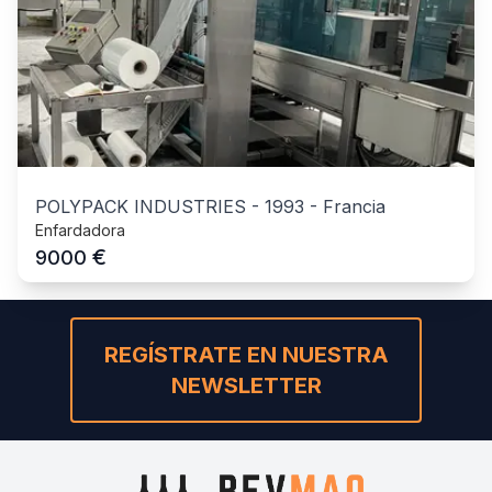
POLYPACK INDUSTRIES
-
1993
-
Francia
Enfardadora
€
9000
REGÍSTRATE EN NUESTRA
NEWSLETTER