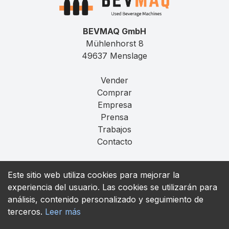
BEVMAQ GmbH
Mühlenhorst 8
49637 Menslage
Vender
Comprar
Empresa
Prensa
Trabajos
Contacto
Aviso Legal
Este sitio web utiliza cookies para mejorar la
Privacidad
experiencia del usuario. Las cookies se utilizarán para
T&C
análisis, contenido personalizado y seguimiento de
terceros.
Leer más
contact@bevmaq.com
+49 173 90 80 414