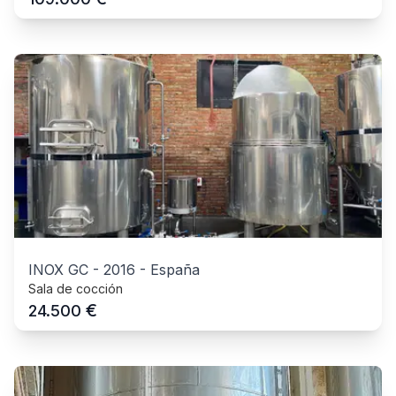
INOX GC
-
2016
-
España
Sala de cocción
€
24.500