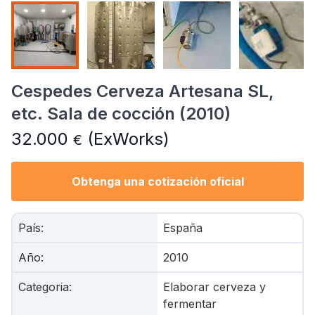
Cespedes Cerveza Artesana SL,
etc. Sala de cocción (2010)
32.000
(ExWorks)
€
Obtenga una cotización oficial
País
:
España
Año
:
2010
Categoria
:
Elaborar cerveza y
fermentar