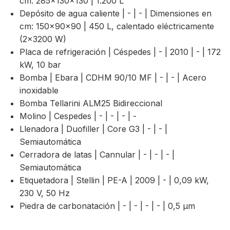
cm: 285×130×130 | 1.200 L
Depósito de agua caliente | - | - | Dimensiones en
cm: 150×90×90 | 450 L, calentado eléctricamente
(2×3200 W)
Placa de refrigeración | Céspedes | - | 2010 | - | 172
kW, 10 bar
Bomba | Ebara | CDHM 90/10 MF | - | - | Acero
inoxidable
Bomba Tellarini ALM25 Bidireccional
Molino | Cespedes | - | - | - | -
Llenadora | Duofiller | Core G3 | - | - |
Semiautomática
Cerradora de latas | Cannular | - | - | - |
Semiautomática
Etiquetadora | Stellin | PE-A | 2009 | - | 0,09 kW,
230 V, 50 Hz
Piedra de carbonatación | - | - | - | - | 0,5 µm