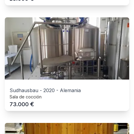
Sudhausbau
-
2020
-
Alemania
Sala de cocción
€
73.000