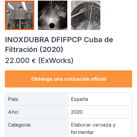
INOXDUBRA DFIFPCP Cuba de
Filtración (2020)
22.000
(ExWorks)
€
Obtenga una cotización oficial
País
:
España
Año
:
2020
Categoria
:
Elaborar cerveza y
fermentar