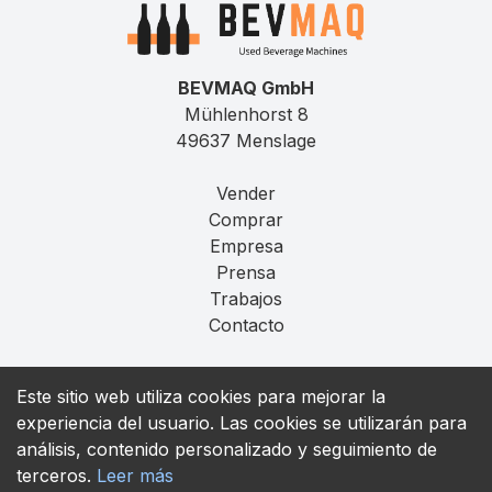
BEVMAQ GmbH
Mühlenhorst 8
49637 Menslage
Vender
Comprar
Empresa
Prensa
Trabajos
Contacto
Aviso Legal
Este sitio web utiliza cookies para mejorar la
Privacidad
experiencia del usuario. Las cookies se utilizarán para
T&C
análisis, contenido personalizado y seguimiento de
terceros.
Leer más
contact@bevmaq.com